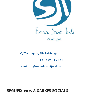
C/ Tarongeta, 65· Palafrugell
Tel. 972 30 28 98
santjordi@escolasantjordi.cat
SEGUEIX-
A XARXES SOCIALS
NOS