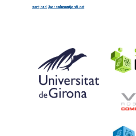
santjordi@escolasantjordi.cat