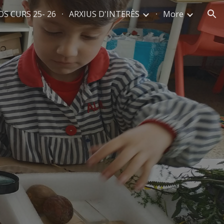
S CURS 25- 26
ARXIUS D'INTERÈS
More
ion