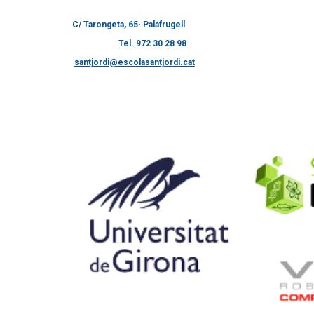
C/ Tarongeta, 65· Palafrugell
Tel. 972 30 28 98
santjordi@escolasantjordi.cat