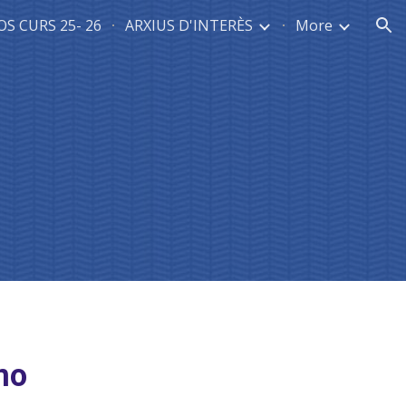
S CURS 25- 26
ARXIUS D'INTERÈS
More
ion
no