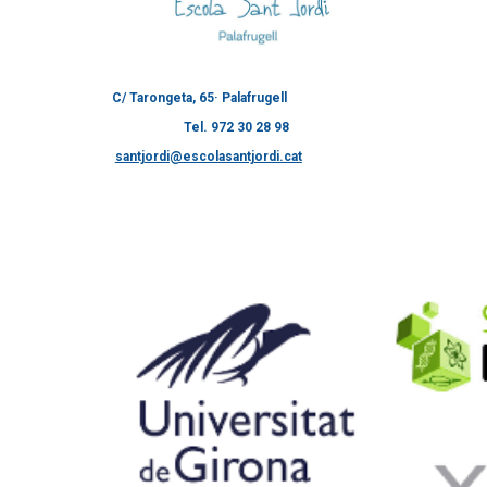
C/ Tarongeta, 65· Palafrugell
Tel. 972 30 28 98
santjordi@escolasantjordi.cat